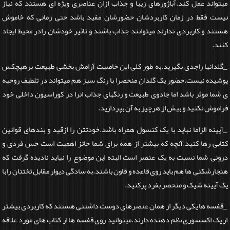
میتواند عمل کند.آباژورهای زیبا و جذاب ازان عناصری ویژه ای هستند که نیاز
نیست فقط در زمان کاربردشان حضورشان مفید باشد حتی زمانی که خاموش
هستند و کاربردی ندارند میتوانند جذاب باشند و تاثیر خودشان رادر محیط ایجاد
کنند.
_گلدانها راجدی بگیرید.به طور کلی این خاصیت آرامش بخشی طبیعت برهیچکس
پوشیده نیست.حضور یک گلدان منحصرا با رنگ سبز هم میتواند در تلطیف روحیه
ی شما موثر باشد اما جادوی طبیعت و رنگهای جذاب انرا در کوراسیون داخلی خود
فراموش نکنید و بیش از هرچیز به آن بپردازید.
_آیینه الزاما نباید با یک کنسول همراه باشد.خودتتن را ازقید و بندهای قوانین
کتابی رها کنید.آنچه که بیشتر از همه برای شما حائز اهمیت است حس فردی و
درونی شما نسبت به یک عنصر است البته این موضوع را نیاید نادیده گرفت که
هنجارشکنی ها هم باید روی قاعده و قاون باشند.به سادگی دیوار مقابل تختتان رابا
یک آیینه شیک و منحصر بفرد پرکنید.
_قفسه ها یکی دیگر از همان عنصرهای دوست داشتنی هستند که کاربردی بیشتر
از یک اکسسوری نظم دهنده دارند.میتوانید روی قفسه ها از کتاب های مورد علاقه