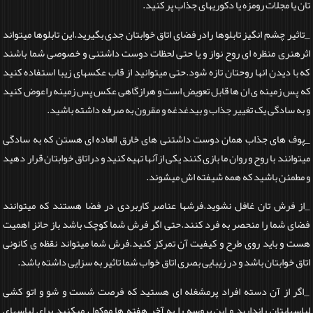
تان یا مجلات رومزه یا دکوریهای جذاب پر کنید.
_تاثیر چشم انگیز تابلوها رادر فضای اتاق خوابتان جدی بگیرید.این تابلوها میتواند
اثرهنری منظره ای روح نواز و یا حتی لحظات دوست داشتنی و خصوصی شما باشند
که با دیدن انها روحتان تازه شود.حتی میتوانید از قاب عکسهای زیبا استفاده کنید
که پس زمینه ی ان ها قابل تعویض است و هرازگاهی عکس پس زمینه راعوض کنید
و به سادگی یک تغییر جذاب و بیدغدغه و مقرون به صرفه داشته باشید.
_پوف های جذاب همان دوست داشتنی های خارق العاده ای هستن که به سادگی
میتوانند با روح و روان ما بازی کنند یکی ازآنها تهیه کنید و دراتاق خوابتان قرار دهید
و مطمئن باشید که همه شیفته اش میشوند.
_از فرش تان غافل نشوید.فرشها عناصر کاربردی در فضا هستند که میتوانند
فضای شما را منحصر به فرد کنند.حتی اگر فرش شما کوچک باشد باز حائز اهمیت
هست و باید روی طرح و کیفیت آن تمرکز کنید.فرش شما میتواند نقظه ی کانونی
اتاق خوابتان باشد و در زیبایی بصری اتاق خواب شما تاثیر به سزایی داشته باشد.
_اگر از آن دسته افراد پرمشغله ای هستید که فرصت شست و شو و اتو کشی
لباسهایتان راندارید و این پروسه را به آخر هفته ها موکول میکنید برای لباسهای