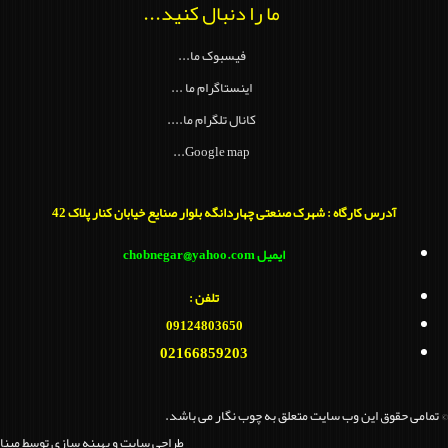
ما را دنبال کنید...
فیسبوک ما...
اینستاگرام ما ...
کانال تلگرام ما....
Google map...
آدرس کارگاه : شهرک صنعتی چهاردانگه بلوار صنایع خیابان کنار پلاک 42
ایمیل chobnegar@yahoo.com
تلفن :
09124803650
02166859203
© تمامی حقوق این وب سایت متعلق به چوب نگار می باشد.
طراحي سايت و بهينه سازي توسط مبنا