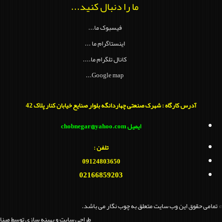
ما را دنبال کنید...
فیسبوک ما...
اینستاگرام ما ...
کانال تلگرام ما....
Google map...
آدرس کارگاه : شهرک صنعتی چهاردانگه بلوار صنایع خیابان کنار پلاک 42
ایمیل chobnegar@yahoo.com
تلفن :
09124803650
02166859203
© تمامی حقوق این وب سایت متعلق به چوب نگار می باشد.
طراحي سايت و بهينه سازي توسط مبنا