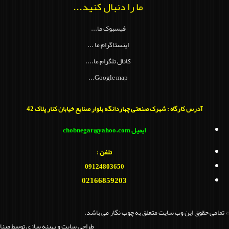
ما را دنبال کنید...
فیسبوک ما...
اینستاگرام ما ...
کانال تلگرام ما....
Google map...
آدرس کارگاه : شهرک صنعتی چهاردانگه بلوار صنایع خیابان کنار پلاک 42
ایمیل chobnegar@yahoo.com
تلفن :
09124803650
02166859203
© تمامی حقوق این وب سایت متعلق به چوب نگار می باشد.
طراحي سايت و بهينه سازي توسط مبنا